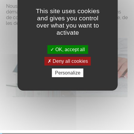
Nous vous accompagnerons dans toutes les
This site uses cookies
démarches administratives et nous nous chargerons
and gives you control
de constituer les dossiers d’autorisation d’urbanisme, de
les déposer en Mairie et de suivre leur instruction.
over what you want to
activate
OK, accept all
Deny all cookies
Personalize