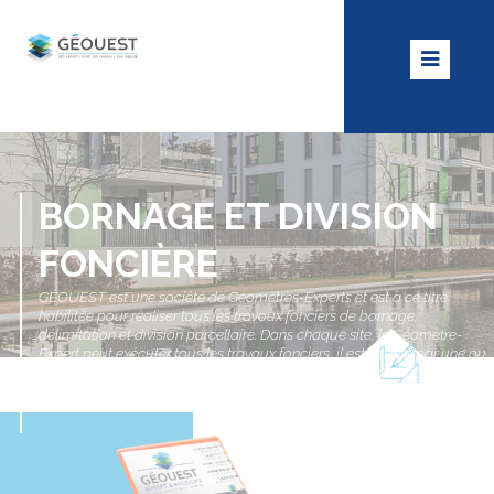
BORNAGE ET DIVISION
FONCIÈRE
GÉOUEST est une société de Géomètres-Experts et est à ce titre
habilitée pour réaliser tous les travaux fonciers de bornage,
délimitation et division parcellaire. Dans chaque site, le Géomètre-
Expert peut exécuter tous les travaux fonciers, il est assisté par une ou
plusieurs équipes foncières formées et spécialisées dans ce type de
travaux.