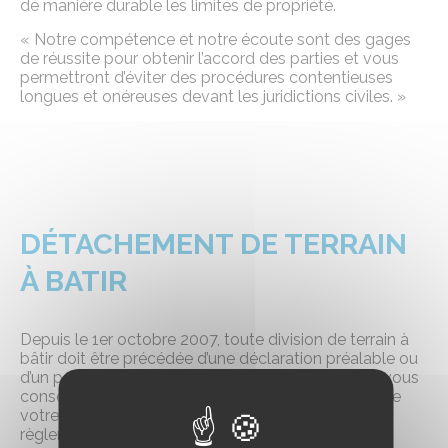
de manière durable les limites de propriété.
« Notre compétence et notre écoute sont des gages
de réussite pour obtenir l’accord des parties et vous
permettront d’éviter des procédures contentieuses
longues et onéreuses devant les juridictions civiles. »
DÉTACHEMENT DE TERRAIN
À BATIR
Depuis le 1er octobre 2007, toute division de terrain à
bâtir doit être précédée d’une déclaration préalable ou
d’un permis d’aménager. Par notre expertise, nous vous
conseillerons utilement après nous être assurés que
votre projet est conforme aux orientations et
règlement des documents d’urbanisme en vigueur.