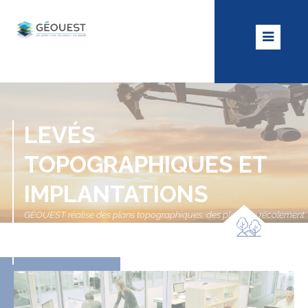
LEVÉS
TOPOGRAPHIQUES ET
IMPLANTATIONS
GÉOUEST réalise des plans topographiques, des plans de récolement
de tous réseaux, des auscultations d’ouvrages d’art, des implantations
de tous types, nivellement…